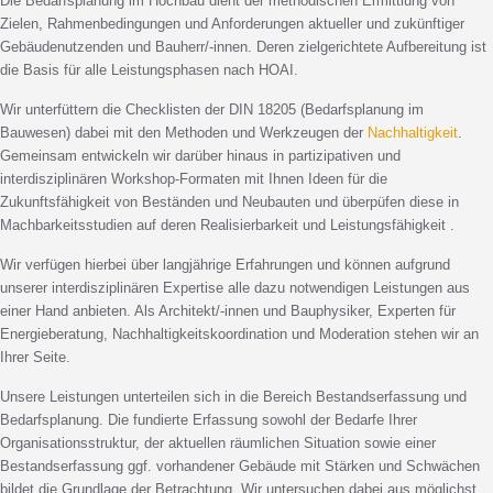
Die Bedarfsplanung im Hochbau dient der methodischen Ermittlung von
Zielen, Rahmenbedingungen und Anforderungen aktueller und zukünftiger
Gebäudenutzenden und Bauherr/-innen. Deren zielgerichtete Aufbereitung ist
die Basis für alle Leistungsphasen nach HOAI.
Wir unterfüttern die Checklisten der DIN 18205 (Bedarfsplanung im
Bauwesen) dabei mit den Methoden und Werkzeugen der
Nachhaltigkeit
.
Gemeinsam entwickeln wir darüber hinaus in partizipativen und
interdisziplinären Workshop-Formaten mit Ihnen Ideen für die
Zukunftsfähigkeit von Beständen und Neubauten und überpüfen diese in
Machbarkeitsstudien auf deren Realisierbarkeit und Leistungsfähigkeit .
Wir verfügen hierbei über langjährige Erfahrungen und können aufgrund
unserer interdisziplinären Expertise alle dazu notwendigen Leistungen aus
einer Hand anbieten. Als Architekt/-innen und Bauphysiker, Experten für
Energieberatung, Nachhaltigkeitskoordination und Moderation stehen wir an
Ihrer Seite.
Unsere Leistungen unterteilen sich in die Bereich Bestandserfassung und
Bedarfsplanung. Die fundierte Erfassung sowohl der Bedarfe Ihrer
Organisationsstruktur, der aktuellen räumlichen Situation sowie einer
Bestandserfassung ggf. vorhandener Gebäude mit Stärken und Schwächen
bildet die Grundlage der Betrachtung. Wir untersuchen dabei aus möglichst